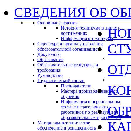
СВЕДЕНИЯ ОБ ОБ
Основные сведения
История техникума в лицах и
НО
достижениях
Информация о техникуме
Структура и органы управления
СТ
образовательной организацией
Документы
Образование
ОТ
Образовательные стандарты и
требования
Руководство
Педагогический состав
КО
Преподаватели
Мастера производственного
обучения
Информация о персональном
ОБ
составе педагогических
работников по реализуемым
образовательным программам
КА
Материально-техническое
обеспечение и оснащенность