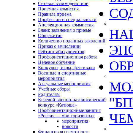
Сетевое взаимодействие
СО
Приемная комиссия
Правила приема
Профессии и специальности
Апелляционная коммиссия
НА
Бланк заявления о приеме
Общежитие
Количество поданных заявлений
ЭП
Приказ о зачислении
Рейтинг абитуриентов
Профориентационная работа
ОБ
Целевое обучение
Конкурсы, игры, фестивали
Военные и спортивные
мероприятия
МО
Актуальные мероприятия
Учебные сборы
Родителям
"БП
Краевой военно-патриотический
конкурс «Катюша»
Профориентационные занятия
ЧЕ
«Россия — мои горизонты»
мероприятия
новости
Финансовая грамотность