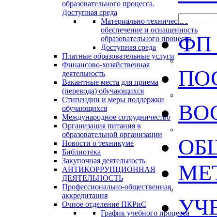
образовательного процесса.
Доступная среда
Материально-техническое
обеспечение и оснащенность
ФП
образовательного процесса
Доступная среда
Платные образовательные услуги
Финансово-хозяйственная
ПО
деятельность
Вакантные места для приема
(перевода) обучающихся
Стипендии и меры поддержки
ВО
обучающихся
Международное сотрудничество
Организация питания в
образовательной организации
ОБ
Новости о техникуме
Библиотека
Закупочная деятельность
МЕ
АНТИКОРРУПЦИОННАЯ
ДЕЯТЕЛЬНОСТЬ
Профессионально-общественная
аккредитация
УЧ
Очное отделение ПКРиС
График учебного процесса