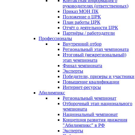
Контактная информация о
руководителях (ответственных)
Приказ МОН ПК
Положение о ЦРК
План работы ЦРК
Отчёт о деятельности ЦРК
Партнёры / работодатели
Профессионалы
Внутренний отбор
Региональный этап чемпионата
Итоговый (межрегиональный)
этап чемпионата
Финал чемпионата
Эксперты
Победители, призеры и участники
Повышение квалификации
Интернет-ресурсы
Абилимпикс
Региональный чемпионат
Отборочный этап национального
чемпионата
Национальный чемпионат
Концепция развития движения
"Абилимпикс" в РФ
Эксперты