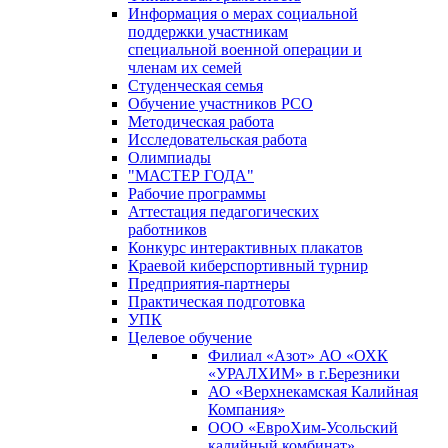
Информация о мерах социальной
поддержки участникам
специальной военной операции и
членам их семей
Студенческая семья
Обучение участников РСО
Методическая работа
Исследовательская работа
Олимпиады
"МАСТЕР ГОДА"
Рабочие программы
Аттестация педагогических
работников
Конкурс интерактивных плакатов
Краевой киберспортивный турнир
Предприятия-партнеры
Практическая подготовка
УПК
Целевое обучение
Филиал «Азот» АО «ОХК
«УРАЛХИМ» в г.Березники
АО «Верхнекамская Калийная
Компания»
ООО «ЕвроХим-Усольский
калийный комбинат»