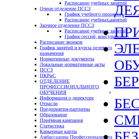
Расписание учебных занятий
ДЕ
Очное отделение ПССЗ
График учебного процесса
Расписание учебных занятий
Заочное отделение ПССЗ
ПР
Расписание учебных занятий
График сессий, консультации
Расписание звонков
ЭЛ
График занятий и курсы целевого
назначения
Нормативные документы
ОБ
Локальные нормативные акты
ПССЗ
ПКРиС
БЕ
ОТДЕЛЕНИЕ
ПРОФЕССИОНАЛЬНОГО
ОБУЧЕНИЯ
Информация о директоре
БЕ
Отрасли
Предприятия-партнеры
Образование
СМИ
Приёмная кампания
Статистика
БЕ
Карьерные карты
Амбассадоры Профессионалитета