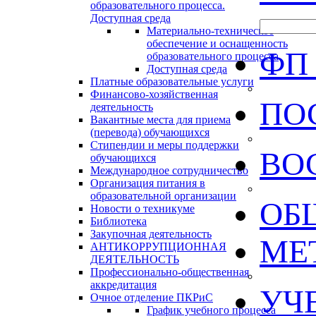
образовательного процесса.
Доступная среда
Материально-техническое
обеспечение и оснащенность
ФП
образовательного процесса
Доступная среда
Платные образовательные услуги
Финансово-хозяйственная
ПО
деятельность
Вакантные места для приема
(перевода) обучающихся
Стипендии и меры поддержки
ВО
обучающихся
Международное сотрудничество
Организация питания в
образовательной организации
ОБ
Новости о техникуме
Библиотека
Закупочная деятельность
МЕ
АНТИКОРРУПЦИОННАЯ
ДЕЯТЕЛЬНОСТЬ
Профессионально-общественная
аккредитация
УЧ
Очное отделение ПКРиС
График учебного процесса