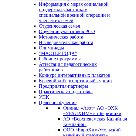
Информация о мерах социальной
поддержки участникам
специальной военной операции и
членам их семей
Студенческая семья
Обучение участников РСО
Методическая работа
Исследовательская работа
Олимпиады
"МАСТЕР ГОДА"
Рабочие программы
Аттестация педагогических
работников
Конкурс интерактивных плакатов
Краевой киберспортивный турнир
Предприятия-партнеры
Практическая подготовка
УПК
Целевое обучение
Филиал «Азот» АО «ОХК
«УРАЛХИМ» в г.Березники
АО «Верхнекамская Калийная
Компания»
ООО «ЕвроХим-Усольский
калийный комбинат»