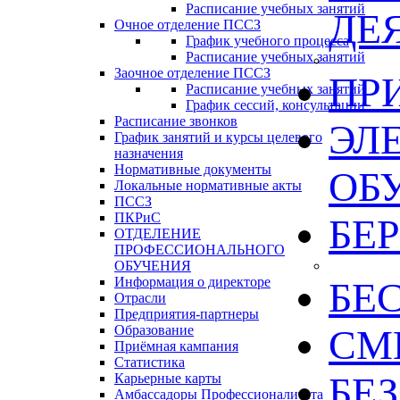
Расписание учебных занятий
ДЕ
Очное отделение ПССЗ
График учебного процесса
Расписание учебных занятий
Заочное отделение ПССЗ
ПР
Расписание учебных занятий
График сессий, консультации
Расписание звонков
ЭЛ
График занятий и курсы целевого
назначения
Нормативные документы
ОБ
Локальные нормативные акты
ПССЗ
ПКРиС
БЕ
ОТДЕЛЕНИЕ
ПРОФЕССИОНАЛЬНОГО
ОБУЧЕНИЯ
Информация о директоре
БЕ
Отрасли
Предприятия-партнеры
Образование
СМИ
Приёмная кампания
Статистика
БЕ
Карьерные карты
Амбассадоры Профессионалитета