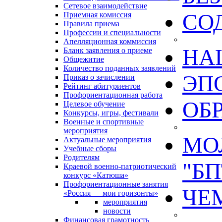
Сетевое взаимодействие
СО
Приемная комиссия
Правила приема
Профессии и специальности
Апелляционная коммиссия
НА
Бланк заявления о приеме
Общежитие
Количество поданных заявлений
ЭП
Приказ о зачислении
Рейтинг абитуриентов
Профориентационная работа
ОБ
Целевое обучение
Конкурсы, игры, фестивали
Военные и спортивные
мероприятия
МО
Актуальные мероприятия
Учебные сборы
Родителям
"БП
Краевой военно-патриотический
конкурс «Катюша»
Профориентационные занятия
ЧЕ
«Россия — мои горизонты»
мероприятия
новости
Финансовая грамотность