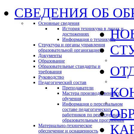
СВЕДЕНИЯ ОБ ОБ
Основные сведения
История техникума в лицах и
НО
достижениях
Информация о техникуме
Структура и органы управления
СТ
образовательной организацией
Документы
Образование
ОТ
Образовательные стандарты и
требования
Руководство
Педагогический состав
КО
Преподаватели
Мастера производственного
обучения
Информация о персональном
ОБ
составе педагогических
работников по реализуемым
образовательным программам
КА
Материально-техническое
обеспечение и оснащенность