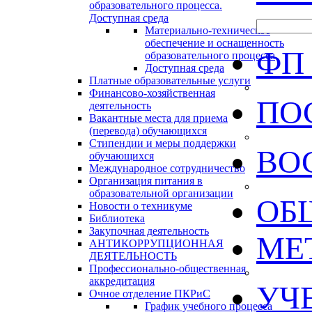
образовательного процесса.
Доступная среда
Материально-техническое
обеспечение и оснащенность
ФП
образовательного процесса
Доступная среда
Платные образовательные услуги
Финансово-хозяйственная
ПО
деятельность
Вакантные места для приема
(перевода) обучающихся
Стипендии и меры поддержки
ВО
обучающихся
Международное сотрудничество
Организация питания в
образовательной организации
ОБ
Новости о техникуме
Библиотека
Закупочная деятельность
МЕ
АНТИКОРРУПЦИОННАЯ
ДЕЯТЕЛЬНОСТЬ
Профессионально-общественная
аккредитация
УЧ
Очное отделение ПКРиС
График учебного процесса