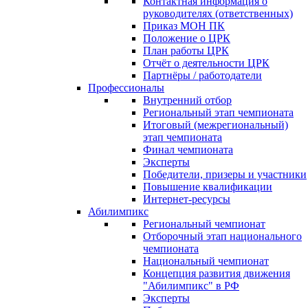
Контактная информация о
руководителях (ответственных)
Приказ МОН ПК
Положение о ЦРК
План работы ЦРК
Отчёт о деятельности ЦРК
Партнёры / работодатели
Профессионалы
Внутренний отбор
Региональный этап чемпионата
Итоговый (межрегиональный)
этап чемпионата
Финал чемпионата
Эксперты
Победители, призеры и участники
Повышение квалификации
Интернет-ресурсы
Абилимпикс
Региональный чемпионат
Отборочный этап национального
чемпионата
Национальный чемпионат
Концепция развития движения
"Абилимпикс" в РФ
Эксперты