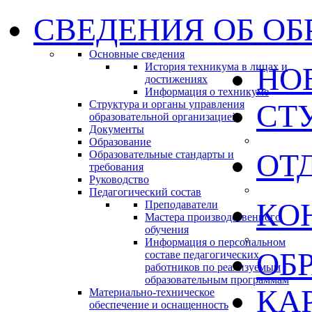
СВЕДЕНИЯ ОБ ОБ
Основные сведения
История техникума в лицах и
НО
достижениях
Информация о техникуме
Структура и органы управления
СТ
образовательной организацией
Документы
Образование
ОТ
Образовательные стандарты и
требования
Руководство
Педагогический состав
КО
Преподаватели
Мастера производственного
обучения
Информация о персональном
ОБ
составе педагогических
работников по реализуемым
образовательным программам
КА
Материально-техническое
обеспечение и оснащенность