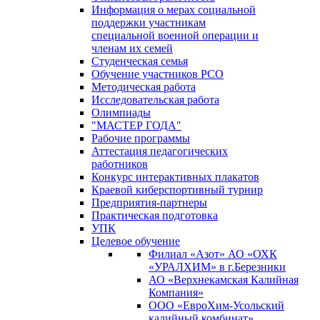
Информация о мерах социальной
поддержки участникам
специальной военной операции и
членам их семей
Студенческая семья
Обучение участников РСО
Методическая работа
Исследовательская работа
Олимпиады
"МАСТЕР ГОДА"
Рабочие программы
Аттестация педагогических
работников
Конкурс интерактивных плакатов
Краевой киберспортивный турнир
Предприятия-партнеры
Практическая подготовка
УПК
Целевое обучение
Филиал «Азот» АО «ОХК
«УРАЛХИМ» в г.Березники
АО «Верхнекамская Калийная
Компания»
ООО «ЕвроХим-Усольский
калийный комбинат»