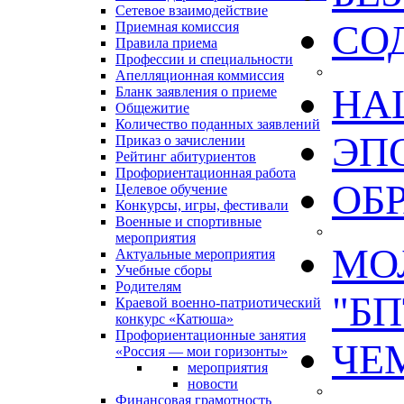
Сетевое взаимодействие
СО
Приемная комиссия
Правила приема
Профессии и специальности
Апелляционная коммиссия
НА
Бланк заявления о приеме
Общежитие
Количество поданных заявлений
ЭП
Приказ о зачислении
Рейтинг абитуриентов
Профориентационная работа
ОБ
Целевое обучение
Конкурсы, игры, фестивали
Военные и спортивные
мероприятия
МО
Актуальные мероприятия
Учебные сборы
Родителям
"БП
Краевой военно-патриотический
конкурс «Катюша»
Профориентационные занятия
ЧЕ
«Россия — мои горизонты»
мероприятия
новости
Финансовая грамотность