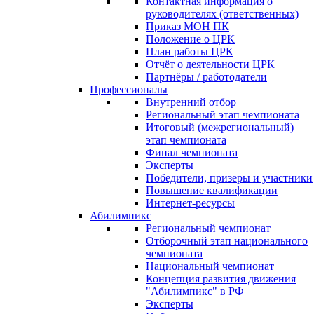
Контактная информация о
руководителях (ответственных)
Приказ МОН ПК
Положение о ЦРК
План работы ЦРК
Отчёт о деятельности ЦРК
Партнёры / работодатели
Профессионалы
Внутренний отбор
Региональный этап чемпионата
Итоговый (межрегиональный)
этап чемпионата
Финал чемпионата
Эксперты
Победители, призеры и участники
Повышение квалификации
Интернет-ресурсы
Абилимпикс
Региональный чемпионат
Отборочный этап национального
чемпионата
Национальный чемпионат
Концепция развития движения
"Абилимпикс" в РФ
Эксперты