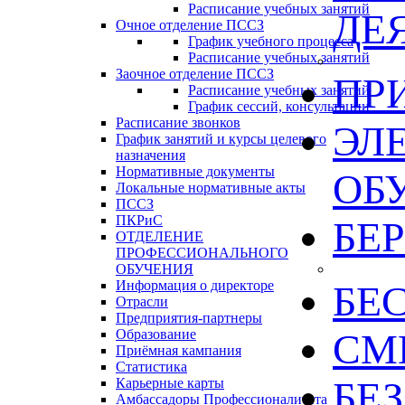
Расписание учебных занятий
ДЕ
Очное отделение ПССЗ
График учебного процесса
Расписание учебных занятий
Заочное отделение ПССЗ
ПР
Расписание учебных занятий
График сессий, консультации
Расписание звонков
ЭЛ
График занятий и курсы целевого
назначения
Нормативные документы
ОБ
Локальные нормативные акты
ПССЗ
ПКРиС
БЕ
ОТДЕЛЕНИЕ
ПРОФЕССИОНАЛЬНОГО
ОБУЧЕНИЯ
Информация о директоре
БЕ
Отрасли
Предприятия-партнеры
Образование
СМИ
Приёмная кампания
Статистика
БЕ
Карьерные карты
Амбассадоры Профессионалитета