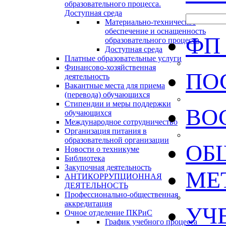
образовательного процесса.
Доступная среда
Материально-техническое
обеспечение и оснащенность
ФП
образовательного процесса
Доступная среда
Платные образовательные услуги
Финансово-хозяйственная
ПО
деятельность
Вакантные места для приема
(перевода) обучающихся
Стипендии и меры поддержки
ВО
обучающихся
Международное сотрудничество
Организация питания в
образовательной организации
ОБ
Новости о техникуме
Библиотека
Закупочная деятельность
МЕ
АНТИКОРРУПЦИОННАЯ
ДЕЯТЕЛЬНОСТЬ
Профессионально-общественная
аккредитация
УЧ
Очное отделение ПКРиС
График учебного процесса