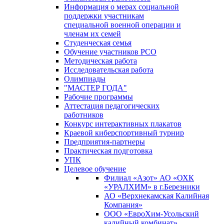
Информация о мерах социальной
поддержки участникам
специальной военной операции и
членам их семей
Студенческая семья
Обучение участников РСО
Методическая работа
Исследовательская работа
Олимпиады
"МАСТЕР ГОДА"
Рабочие программы
Аттестация педагогических
работников
Конкурс интерактивных плакатов
Краевой киберспортивный турнир
Предприятия-партнеры
Практическая подготовка
УПК
Целевое обучение
Филиал «Азот» АО «ОХК
«УРАЛХИМ» в г.Березники
АО «Верхнекамская Калийная
Компания»
ООО «ЕвроХим-Усольский
калийный комбинат»