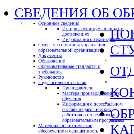
СВЕДЕНИЯ ОБ ОБ
Основные сведения
История техникума в лицах и
НО
достижениях
Информация о техникуме
Структура и органы управления
СТ
образовательной организацией
Документы
Образование
ОТ
Образовательные стандарты и
требования
Руководство
Педагогический состав
КО
Преподаватели
Мастера производственного
обучения
Информация о персональном
ОБ
составе педагогических
работников по реализуемым
образовательным программам
КА
Материально-техническое
обеспечение и оснащенность