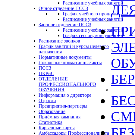
Расписание учебных занятий
ДЕ
Очное отделение ПССЗ
График учебного процесса
Расписание учебных занятий
Заочное отделение ПССЗ
ПР
Расписание учебных занятий
График сессий, консультации
Расписание звонков
ЭЛ
График занятий и курсы целевого
назначения
Нормативные документы
ОБ
Локальные нормативные акты
ПССЗ
ПКРиС
БЕ
ОТДЕЛЕНИЕ
ПРОФЕССИОНАЛЬНОГО
ОБУЧЕНИЯ
Информация о директоре
БЕ
Отрасли
Предприятия-партнеры
Образование
СМИ
Приёмная кампания
Статистика
БЕ
Карьерные карты
Амбассадоры Профессионалитета