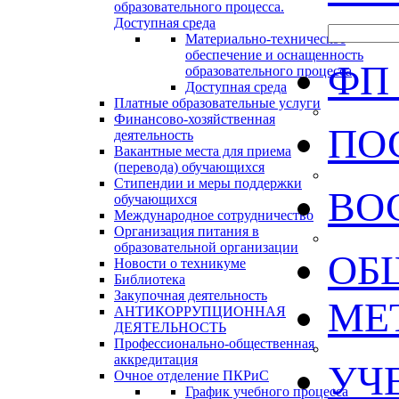
образовательного процесса.
Доступная среда
Материально-техническое
обеспечение и оснащенность
ФП
образовательного процесса
Доступная среда
Платные образовательные услуги
Финансово-хозяйственная
ПО
деятельность
Вакантные места для приема
(перевода) обучающихся
Стипендии и меры поддержки
ВО
обучающихся
Международное сотрудничество
Организация питания в
образовательной организации
ОБ
Новости о техникуме
Библиотека
Закупочная деятельность
МЕ
АНТИКОРРУПЦИОННАЯ
ДЕЯТЕЛЬНОСТЬ
Профессионально-общественная
аккредитация
УЧ
Очное отделение ПКРиС
График учебного процесса