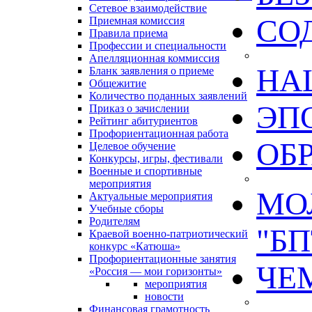
Сетевое взаимодействие
СО
Приемная комиссия
Правила приема
Профессии и специальности
Апелляционная коммиссия
НА
Бланк заявления о приеме
Общежитие
Количество поданных заявлений
ЭП
Приказ о зачислении
Рейтинг абитуриентов
Профориентационная работа
ОБ
Целевое обучение
Конкурсы, игры, фестивали
Военные и спортивные
мероприятия
МО
Актуальные мероприятия
Учебные сборы
Родителям
"БП
Краевой военно-патриотический
конкурс «Катюша»
Профориентационные занятия
ЧЕ
«Россия — мои горизонты»
мероприятия
новости
Финансовая грамотность