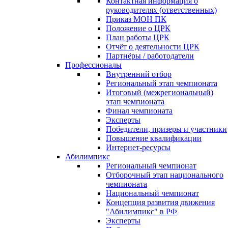
Контактная информация о
руководителях (ответственных)
Приказ МОН ПК
Положение о ЦРК
План работы ЦРК
Отчёт о деятельности ЦРК
Партнёры / работодатели
Профессионалы
Внутренний отбор
Региональный этап чемпионата
Итоговый (межрегиональный)
этап чемпионата
Финал чемпионата
Эксперты
Победители, призеры и участники
Повышение квалификации
Интернет-ресурсы
Абилимпикс
Региональный чемпионат
Отборочный этап национального
чемпионата
Национальный чемпионат
Концепция развития движения
"Абилимпикс" в РФ
Эксперты