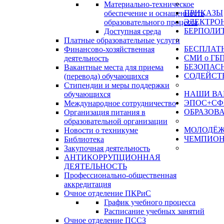
Материально-техническое
ПРИКАЗЫ
обеспечение и оснащенность
ЭЛЕКТРО
образовательного процесса
БЕРПОЛИ
Доступная среда
Платные образовательные услуги
БЕСПЛАТ
Финансово-хозяйственная
СМИ о ГБ
деятельность
БЕЗОПАС
Вакантные места для приема
СОДЕЙСТ
(перевода) обучающихся
Стипендии и меры поддержки
НАШИ ВА
обучающихся
ЭПОС+СФ
Международное сотрудничество
ОБРАЗОВ
Организация питания в
образовательной организации
МОЛОДЁЖ
Новости о техникуме
ЧЕМПИОН
Библиотека
Закупочная деятельность
АНТИКОРРУПЦИОННАЯ
ДЕЯТЕЛЬНОСТЬ
Профессионально-общественная
аккредитация
Очное отделение ПКРиС
График учебного процесса
Расписание учебных занятий
Очное отделение ПССЗ