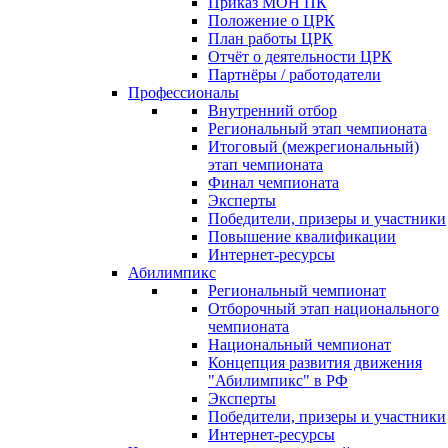
Приказ МОН ПК
Положение о ЦРК
План работы ЦРК
Отчёт о деятельности ЦРК
Партнёры / работодатели
Профессионалы
Внутренний отбор
Региональный этап чемпионата
Итоговый (межрегиональный)
этап чемпионата
Финал чемпионата
Эксперты
Победители, призеры и участники
Повышение квалификации
Интернет-ресурсы
Абилимпикс
Региональный чемпионат
Отборочный этап национального
чемпионата
Национальный чемпионат
Концепция развития движения
"Абилимпикс" в РФ
Эксперты
Победители, призеры и участники
Интернет-ресурсы