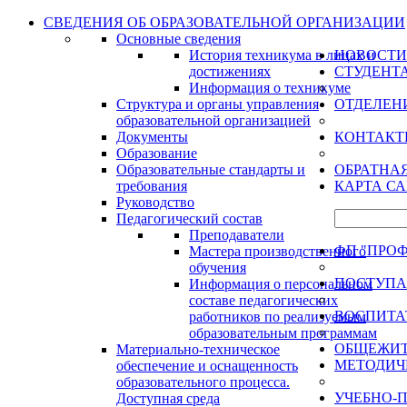
СВЕДЕНИЯ ОБ ОБРАЗОВАТЕЛЬНОЙ ОРГАНИЗАЦИИ
Основные сведения
История техникума в лицах и
НОВОСТИ
достижениях
СТУДЕНТ
Информация о техникуме
Структура и органы управления
ОТДЕЛЕН
образовательной организацией
Документы
КОНТАКТ
Образование
Образовательные стандарты и
ОБРАТНАЯ
требования
КАРТА С
Руководство
Педагогический состав
Преподаватели
ФП "ПРО
Мастера производственного
обучения
ПОСТУП
Информация о персональном
составе педагогических
ВОСПИТА
работников по реализуемым
образовательным программам
ОБЩЕЖИ
Материально-техническое
МЕТОДИЧ
обеспечение и оснащенность
образовательного процесса.
УЧЕБНО-
Доступная среда