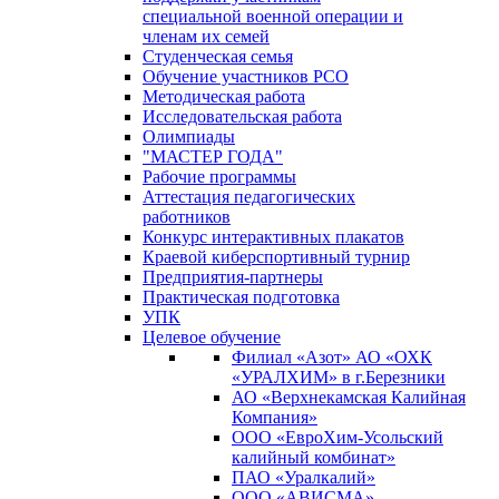
специальной военной операции и
членам их семей
Студенческая семья
Обучение участников РСО
Методическая работа
Исследовательская работа
Олимпиады
"МАСТЕР ГОДА"
Рабочие программы
Аттестация педагогических
работников
Конкурс интерактивных плакатов
Краевой киберспортивный турнир
Предприятия-партнеры
Практическая подготовка
УПК
Целевое обучение
Филиал «Азот» АО «ОХК
«УРАЛХИМ» в г.Березники
АО «Верхнекамская Калийная
Компания»
ООО «ЕвроХим-Усольский
калийный комбинат»
ПАО «Уралкалий»
ООО «АВИСМА»