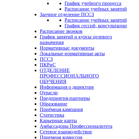
График учебного процесса
Расписание учебных занятий
Заочное отделение ПССЗ
Расписание учебных занятий
График сессий, консультации
Расписание звонков
График занятий и курсы целевого
назначения
Нормативные документы
Локальные нормативные акты
ПССЗ
ПКРиС
ОТДЕЛЕНИЕ
ПРОФЕССИОНАЛЬНОГО
ОБУЧЕНИЯ
Информация о директоре
Отрасли
Предприятия-партнеры
Образование
Приёмная кампания
Статистика
Карьерные карты
Амбассадоры Профессионалитета
Сетевое взаимодействие
Приемная комиссия