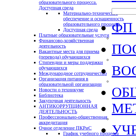
образовательного процесса.
Доступная среда
Материально-техническое
обеспечение и оснащенность
ФП
образовательного процесса
Доступная среда
Платные образовательные услуги
Финансово-хозяйственная
ПО
деятельность
Вакантные места для приема
(перевода) обучающихся
Стипендии и меры поддержки
ВО
обучающихся
Международное сотрудничество
Организация питания в
образовательной организации
ОБ
Новости о техникуме
Библиотека
Закупочная деятельность
МЕ
АНТИКОРРУПЦИОННАЯ
ДЕЯТЕЛЬНОСТЬ
Профессионально-общественная
аккредитация
УЧ
Очное отделение ПКРиС
График учебного процесса