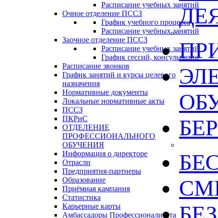
Расписание учебных занятий
ДЕ
Очное отделение ПССЗ
График учебного процесса
Расписание учебных занятий
Заочное отделение ПССЗ
ПР
Расписание учебных занятий
График сессий, консультации
Расписание звонков
ЭЛ
График занятий и курсы целевого
назначения
Нормативные документы
ОБ
Локальные нормативные акты
ПССЗ
ПКРиС
БЕ
ОТДЕЛЕНИЕ
ПРОФЕССИОНАЛЬНОГО
ОБУЧЕНИЯ
Информация о директоре
БЕ
Отрасли
Предприятия-партнеры
Образование
СМИ
Приёмная кампания
Статистика
БЕ
Карьерные карты
Амбассадоры Профессионалитета