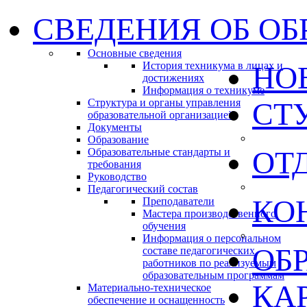
СВЕДЕНИЯ ОБ ОБ
Основные сведения
История техникума в лицах и
НО
достижениях
Информация о техникуме
Структура и органы управления
СТ
образовательной организацией
Документы
Образование
ОТ
Образовательные стандарты и
требования
Руководство
Педагогический состав
КО
Преподаватели
Мастера производственного
обучения
Информация о персональном
ОБ
составе педагогических
работников по реализуемым
образовательным программам
КА
Материально-техническое
обеспечение и оснащенность