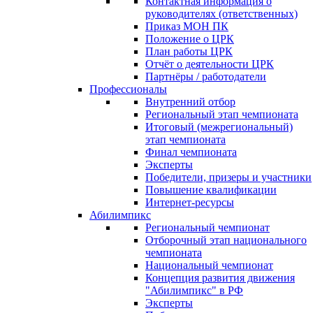
Контактная информация о
руководителях (ответственных)
Приказ МОН ПК
Положение о ЦРК
План работы ЦРК
Отчёт о деятельности ЦРК
Партнёры / работодатели
Профессионалы
Внутренний отбор
Региональный этап чемпионата
Итоговый (межрегиональный)
этап чемпионата
Финал чемпионата
Эксперты
Победители, призеры и участники
Повышение квалификации
Интернет-ресурсы
Абилимпикс
Региональный чемпионат
Отборочный этап национального
чемпионата
Национальный чемпионат
Концепция развития движения
"Абилимпикс" в РФ
Эксперты