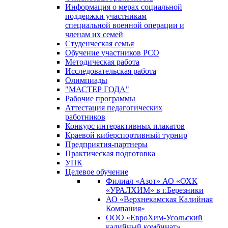
Информация о мерах социальной
поддержки участникам
специальной военной операции и
членам их семей
Студенческая семья
Обучение участников РСО
Методическая работа
Исследовательская работа
Олимпиады
"МАСТЕР ГОДА"
Рабочие программы
Аттестация педагогических
работников
Конкурс интерактивных плакатов
Краевой киберспортивный турнир
Предприятия-партнеры
Практическая подготовка
УПК
Целевое обучение
Филиал «Азот» АО «ОХК
«УРАЛХИМ» в г.Березники
АО «Верхнекамская Калийная
Компания»
ООО «ЕвроХим-Усольский
калийный комбинат»