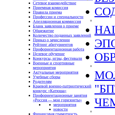
Сетевое взаимодействие
СО
Приемная комиссия
Правила приема
Профессии и специальности
Апелляционная коммиссия
НА
Бланк заявления о приеме
Общежитие
Количество поданных заявлений
ЭП
Приказ о зачислении
Рейтинг абитуриентов
Профориентационная работа
ОБ
Целевое обучение
Конкурсы, игры, фестивали
Военные и спортивные
мероприятия
МО
Актуальные мероприятия
Учебные сборы
Родителям
"БП
Краевой военно-патриотический
конкурс «Катюша»
Профориентационные занятия
ЧЕ
«Россия — мои горизонты»
мероприятия
новости
Финансовая грамотность