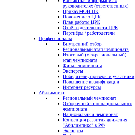
Контактная информация о
руководителях (ответственных)
Приказ МОН ПК
Положение о ЦРК
План работы ЦРК
Отчёт о деятельности ЦРК
Партнёры / работодатели
Профессионалы
Внутренний отбор
Региональный этап чемпионата
Итоговый (межрегиональный)
этап чемпионата
Финал чемпионата
Эксперты
Победители, призеры и участники
Повышение квалификации
Интернет-ресурсы
Абилимпикс
Региональный чемпионат
Отборочный этап национального
чемпионата
Национальный чемпионат
Концепция развития движения
"Абилимпикс" в РФ
Эксперты