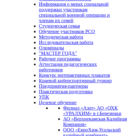
Информация о мерах социальной
поддержки участникам
специальной военной операции и
членам их семей
Студенческая семья
Обучение участников РСО
Методическая работа
Исследовательская работа
Олимпиады
"МАСТЕР ГОДА"
Рабочие программы
Аттестация педагогических
работников
Конкурс интерактивных плакатов
Краевой киберспортивный турнир
Предприятия-партнеры
Практическая подготовка
УПК
Целевое обучение
Филиал «Азот» АО «ОХК
«УРАЛХИМ» в г.Березники
АО «Верхнекамская Калийная
Компания»
ООО «ЕвроХим-Усольский
калийный комбинат»