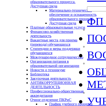
образовательного процесса.
Доступная среда
Материально-техническое
обеспечение и оснащенность
ФП
образовательного процесса
Доступная среда
Платные образовательные услуги
Финансово-хозяйственная
ПО
деятельность
Вакантные места для приема
(перевода) обучающихся
Стипендии и меры поддержки
ВО
обучающихся
Международное сотрудничество
Организация питания в
образовательной организации
ОБ
Новости о техникуме
Библиотека
Закупочная деятельность
МЕ
АНТИКОРРУПЦИОННАЯ
ДЕЯТЕЛЬНОСТЬ
Профессионально-общественная
аккредитация
УЧ
Очное отделение ПКРиС
График учебного процесса