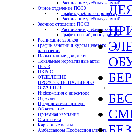
Расписание учебных занятий
ДЕ
Очное отделение ПССЗ
График учебного процесса
Расписание учебных занятий
Заочное отделение ПССЗ
ПР
Расписание учебных занятий
График сессий, консультации
Расписание звонков
ЭЛ
График занятий и курсы целевого
назначения
Нормативные документы
ОБ
Локальные нормативные акты
ПССЗ
ПКРиС
БЕ
ОТДЕЛЕНИЕ
ПРОФЕССИОНАЛЬНОГО
ОБУЧЕНИЯ
Информация о директоре
БЕ
Отрасли
Предприятия-партнеры
Образование
СМИ
Приёмная кампания
Статистика
БЕ
Карьерные карты
Амбассадоры Профессионалитета