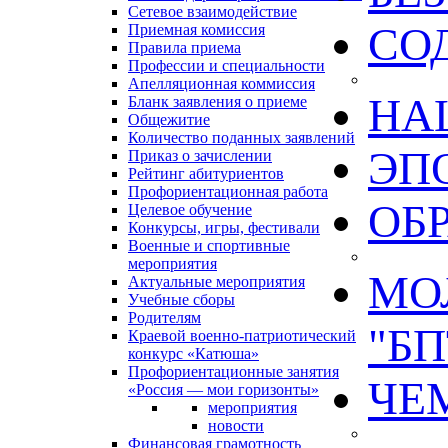
Сетевое взаимодействие
СО
Приемная комиссия
Правила приема
Профессии и специальности
Апелляционная коммиссия
НА
Бланк заявления о приеме
Общежитие
Количество поданных заявлений
ЭП
Приказ о зачислении
Рейтинг абитуриентов
Профориентационная работа
ОБ
Целевое обучение
Конкурсы, игры, фестивали
Военные и спортивные
мероприятия
МО
Актуальные мероприятия
Учебные сборы
Родителям
"БП
Краевой военно-патриотический
конкурс «Катюша»
Профориентационные занятия
ЧЕ
«Россия — мои горизонты»
мероприятия
новости
Финансовая грамотность