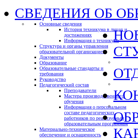
СВЕДЕНИЯ ОБ ОБ
Основные сведения
История техникума в лицах и
НО
достижениях
Информация о техникуме
Структура и органы управления
СТ
образовательной организацией
Документы
Образование
ОТ
Образовательные стандарты и
требования
Руководство
Педагогический состав
КО
Преподаватели
Мастера производственного
обучения
Информация о персональном
ОБ
составе педагогических
работников по реализуемым
образовательным программам
КА
Материально-техническое
обеспечение и оснащенность