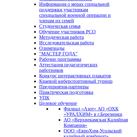
Информация о мерах социальной
поддержки участникам
специальной военной операции и
членам их семей
Студенческая семья
Обучение участников РСО
Методическая работа
Исследовательская работа
Олимпиады
"МАСТЕР ГОДА"
Рабочие программы
Аттестация педагогических
работников
Конкурс интерактивных плакатов
Краевой киберспортивный турнир
Предприятия-партнеры
Практическая подготовка
УПК
Целевое обучение
Филиал «Азот» АО «ОХК
«УРАЛХИМ» в г.Березники
АО «Верхнекамская Калийная
Компания»
ООО «ЕвроХим-Усольский
калийный комбинат»