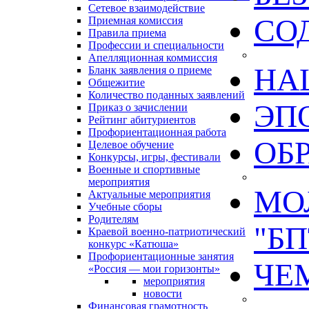
Сетевое взаимодействие
СО
Приемная комиссия
Правила приема
Профессии и специальности
Апелляционная коммиссия
НА
Бланк заявления о приеме
Общежитие
Количество поданных заявлений
ЭП
Приказ о зачислении
Рейтинг абитуриентов
Профориентационная работа
ОБ
Целевое обучение
Конкурсы, игры, фестивали
Военные и спортивные
мероприятия
МО
Актуальные мероприятия
Учебные сборы
Родителям
"БП
Краевой военно-патриотический
конкурс «Катюша»
Профориентационные занятия
ЧЕ
«Россия — мои горизонты»
мероприятия
новости
Финансовая грамотность