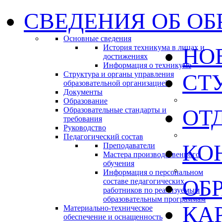
СВЕДЕНИЯ ОБ ОБ
Основные сведения
История техникума в лицах и
НО
достижениях
Информация о техникуме
Структура и органы управления
СТ
образовательной организацией
Документы
Образование
ОТ
Образовательные стандарты и
требования
Руководство
Педагогический состав
КО
Преподаватели
Мастера производственного
обучения
Информация о персональном
ОБ
составе педагогических
работников по реализуемым
образовательным программам
КА
Материально-техническое
обеспечение и оснащенность