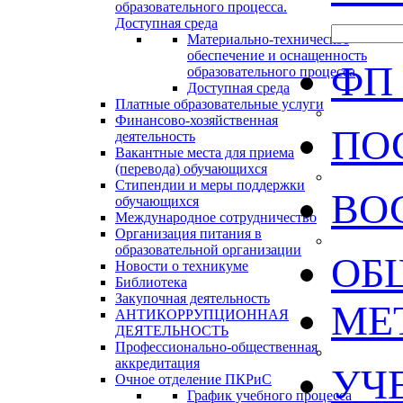
образовательного процесса.
Доступная среда
Материально-техническое
обеспечение и оснащенность
ФП
образовательного процесса
Доступная среда
Платные образовательные услуги
Финансово-хозяйственная
ПО
деятельность
Вакантные места для приема
(перевода) обучающихся
Стипендии и меры поддержки
ВО
обучающихся
Международное сотрудничество
Организация питания в
образовательной организации
ОБ
Новости о техникуме
Библиотека
Закупочная деятельность
МЕ
АНТИКОРРУПЦИОННАЯ
ДЕЯТЕЛЬНОСТЬ
Профессионально-общественная
аккредитация
УЧ
Очное отделение ПКРиС
График учебного процесса