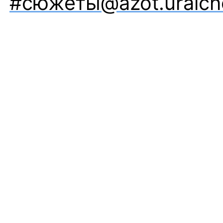
#сюжеты@azot.uralc