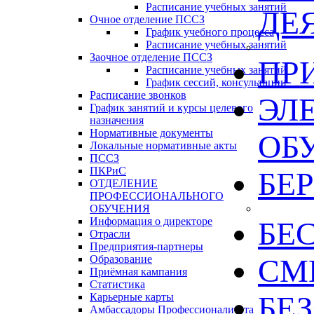
Расписание учебных занятий
ДЕ
Очное отделение ПССЗ
График учебного процесса
Расписание учебных занятий
Заочное отделение ПССЗ
ПР
Расписание учебных занятий
График сессий, консультации
Расписание звонков
ЭЛ
График занятий и курсы целевого
назначения
Нормативные документы
ОБ
Локальные нормативные акты
ПССЗ
ПКРиС
БЕ
ОТДЕЛЕНИЕ
ПРОФЕССИОНАЛЬНОГО
ОБУЧЕНИЯ
Информация о директоре
БЕ
Отрасли
Предприятия-партнеры
Образование
СМИ
Приёмная кампания
Статистика
БЕ
Карьерные карты
Амбассадоры Профессионалитета