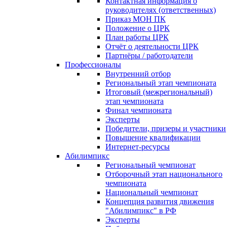
Контактная информация о
руководителях (ответственных)
Приказ МОН ПК
Положение о ЦРК
План работы ЦРК
Отчёт о деятельности ЦРК
Партнёры / работодатели
Профессионалы
Внутренний отбор
Региональный этап чемпионата
Итоговый (межрегиональный)
этап чемпионата
Финал чемпионата
Эксперты
Победители, призеры и участники
Повышение квалификации
Интернет-ресурсы
Абилимпикс
Региональный чемпионат
Отборочный этап национального
чемпионата
Национальный чемпионат
Концепция развития движения
"Абилимпикс" в РФ
Эксперты